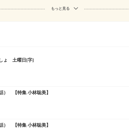
もっと見る
ょ 土曜日[字]
10話） 【特集 小林聡美】
10話） 【特集 小林聡美】