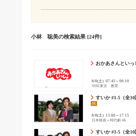
小林 聡美
の検索結果
[24件]
おかあさんといっし
8/8(土)
07:45～08:10
NHK東京 教育
すいか #1-5（全
4K
8/8(土)
13:00～17:15
日本映画＋時代劇 4K
すいか #1-5（全