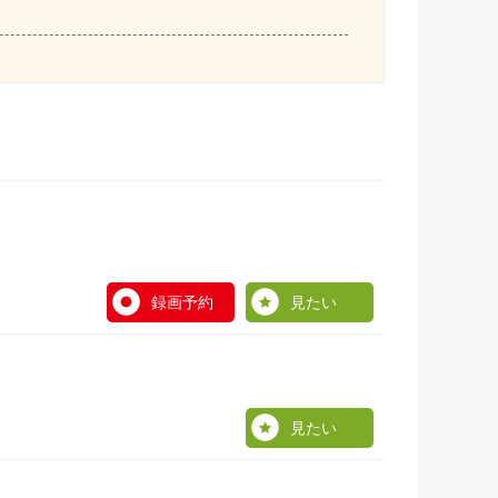
録画予約
見たい
見たい