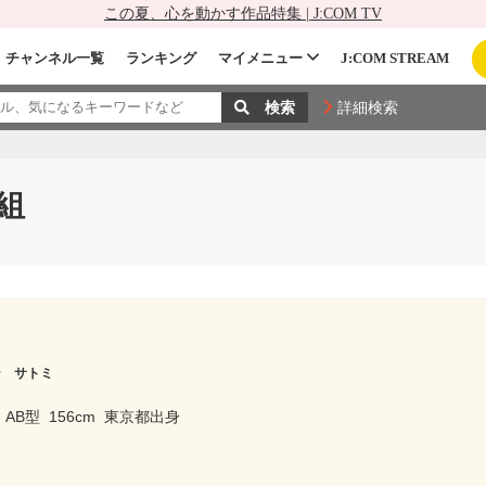
この夏、心を動かす作品特集 | J:COM TV
チャンネル一覧
ランキング
マイメニュー
J:COM STREAM
詳細検索
組
シ サトミ
AB型
156cm
東京都出身