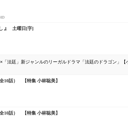
HD
ょ 土曜日[字]
×「法廷」新ジャンルのリーガルドラマ「法廷のドラゴン」【
終]（全10話） 【特集 小林聡美】
終]（全10話） 【特集 小林聡美】