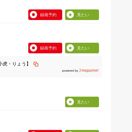
録画予約
見たい
録画予約
見たい
小虎・りょう】
J:magazine!
powered by
見たい