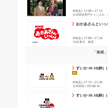
8/8(土)
13:00～17:15
日本映画専門チャンネル 
おかあさんといっし
8/8(土)
17:00～17:24
NHK東京 教育
「将棋」
すいか #6-10[
4K
8/8(土)
17:15～21:30
日本映画＋時代劇 4K
すいか #6-10[