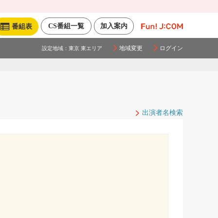
CS番組一覧
加入案内
番組表
地域変更
ログイン
設定地域：
東京 東エリア
出演者名検索