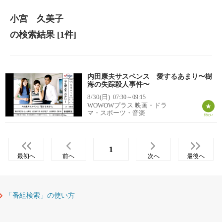
小宮 久美子
の検索結果
[1件]
内田康夫サスペンス 愛するあまり〜樹
海の失踪殺人事件〜
8/30(日)
07:30～09:15
WOWOWプラス 映画・ドラ
マ・スポーツ・音楽
1
最初へ
前へ
次へ
最後へ
「番組検索」の使い方