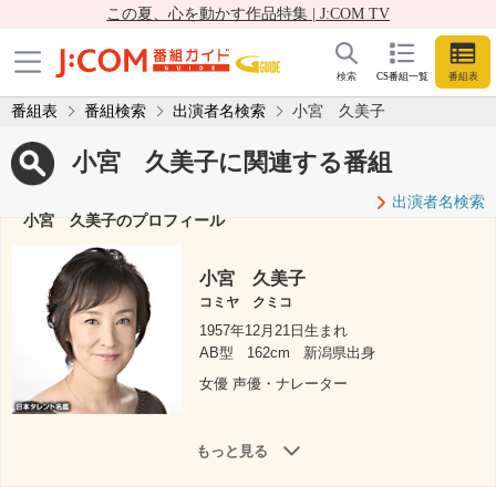
この夏、心を動かす作品特集 | J:COM TV
検索
CS番組一覧
番組表
番組表
番組検索
出演者名検索
小宮 久美子
小宮 久美子に関連する番組
出演者名検索
小宮 久美子のプロフィール
小宮 久美子
コミヤ クミコ
1957年12月21日生まれ
AB型
162cm
新潟県出身
女優 声優・ナレーター
もっと見る