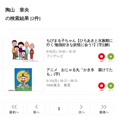
陶山 章央
の検索結果
[2件]
ちびまる子ちゃん【ひろあきと水族館に
行く/勉強好きな妖怪に会う?】[字][解]
8/9(日)
18:00～18:30
フジテレビ
アニメ おじゃる丸「かき氷 届けてた
も」[字]
8/10(月)
08:25～08:35
NHK東京 教育
1
最初へ
前へ
次へ
最後へ