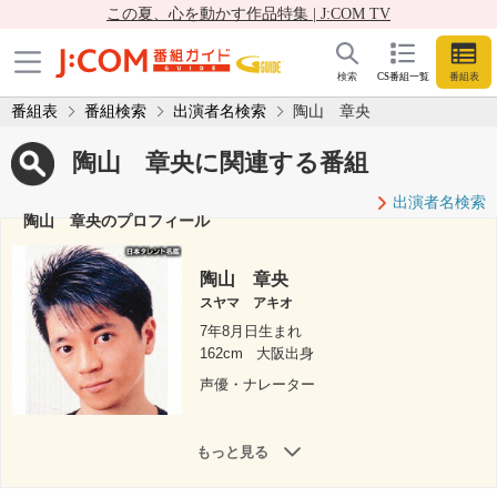
この夏、心を動かす作品特集 | J:COM TV
検索
CS番組一覧
番組表
番組表
番組検索
出演者名検索
陶山 章央
陶山 章央に関連する番組
出演者名検索
陶山 章央のプロフィール
陶山 章央
スヤマ アキオ
7年8月日生まれ
162cm
大阪出身
声優・ナレーター
もっと見る