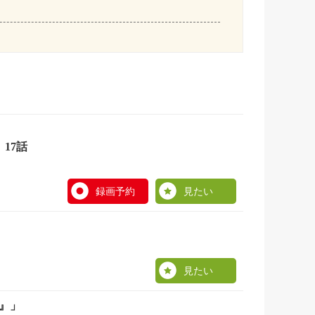
17話
録画予約
見たい
見たい
』」