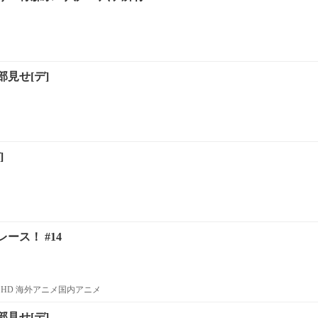
見せ[デ]
]
ース！ #14
HD 海外アニメ国内アニメ
見せ[デ]