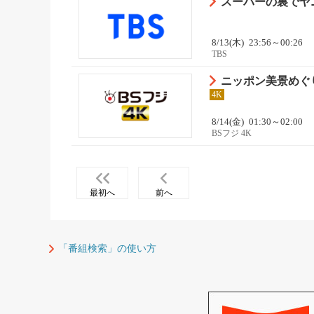
スーパーの裏でヤニ
8/13(木)
23:56～00:26
TBS
ニッポン美景めぐ
4K
8/14(金)
01:30～02:00
BSフジ 4K
最初へ
前へ
「番組検索」の使い方