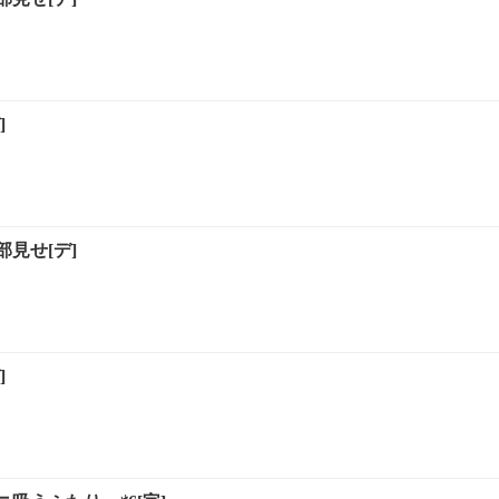
]
見せ[デ]
]