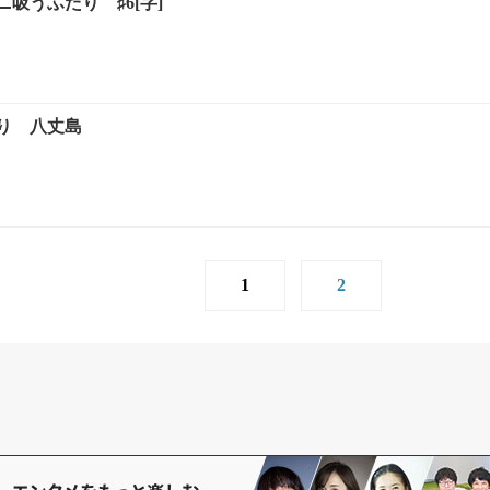
吸うふたり ♯6[字]
り 八丈島
1
2