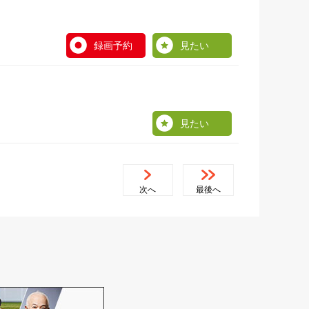
録画予約
見たい
見たい
次へ
最後へ