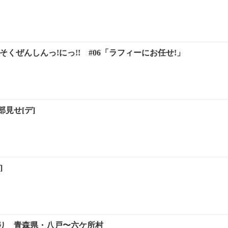
そくぜんしんっ!にっ!! #06「ラフィーにお任せ!」
見せ[デ]
]
り 青森県・八戸〜六ケ所村