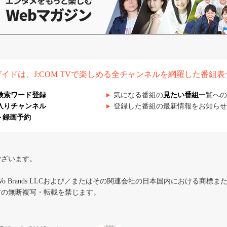
組ガイドは、J:COM TVで楽しめる全チャンネルを網羅した番組
検索ワード登録
気になる番組の
見たい番組
一覧への
入りチャンネル
登録した番組の最新情報をお知らせ
ト録画予約
ございます。
iVo Brands LLCおよび／またはその関連会社の日本国内における商標
材の無断複写・転載を禁じます。