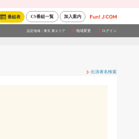
CS番組一覧
加入案内
番組表
地域変更
ログイン
設定地域：
東京 東エリア
出演者名検索