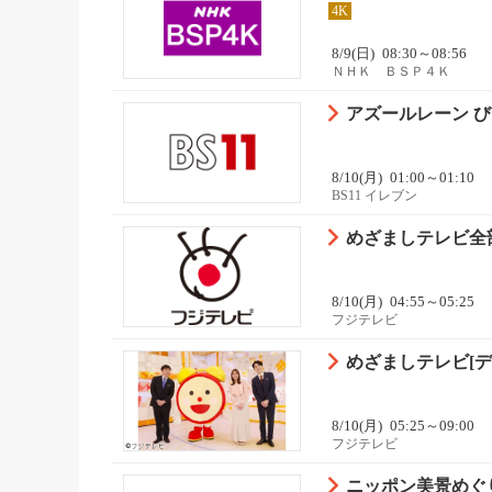
4K
8/9(日)
08:30～08:56
ＮＨＫ ＢＳＰ４Ｋ
アズールレーン び
8/10(月)
01:00～01:10
BS11 イレブン
めざましテレビ全部
8/10(月)
04:55～05:25
フジテレビ
めざましテレビ[デ
8/10(月)
05:25～09:00
フジテレビ
ニッポン美景めぐ