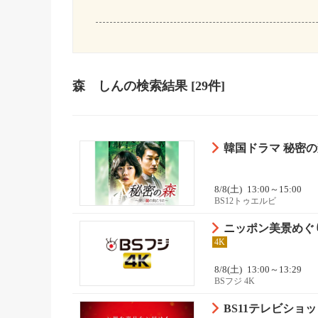
森 しん
の検索結果
[29件]
韓国ドラマ 秘密の
8/8(土)
13:00～15:00
BS12トゥエルビ
ニッポン美景めぐ
4K
8/8(土)
13:00～13:29
BSフジ 4K
BS11テレビシ