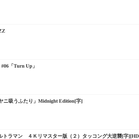
ZZ
#06「Turn Up」
うふたり」Midnight Edition[字]
ウルトラマン ４Ｋリマスター版（２）タッコング大逆襲[字][HDR