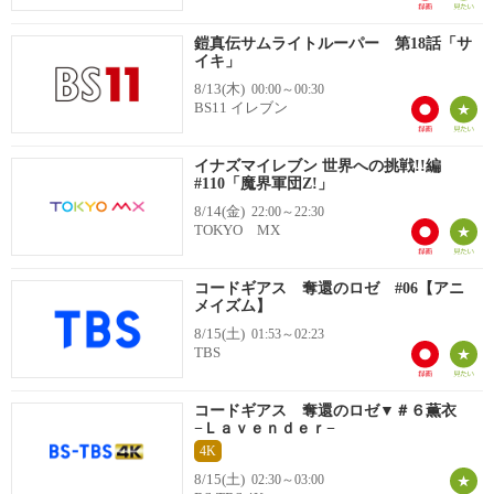
鎧真伝サムライトルーパー 第18話「サ
イキ」
8/13(木)
00:00～00:30
BS11 イレブン
イナズマイレブン 世界への挑戦!!編
#110「魔界軍団Z!」
8/14(金)
22:00～22:30
TOKYO MX
コードギアス 奪還のロゼ #06【アニ
メイズム】
8/15(土)
01:53～02:23
TBS
コードギアス 奪還のロゼ▼＃６薫衣
−Ｌａｖｅｎｄｅｒ−
4K
8/15(土)
02:30～03:00