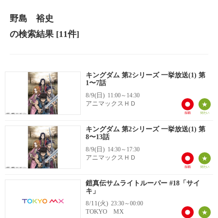
野島 裕史
の検索結果
[11件]
キングダム 第2シリーズ 一挙放送(1) 第
1〜7話
8/9(日)
11:00～14:30
アニマックスＨＤ
キングダム 第2シリーズ 一挙放送(1) 第
8〜13話
8/9(日)
14:30～17:30
アニマックスＨＤ
鎧真伝サムライトルーパー #18「サイ
キ」
8/11(火)
23:30～00:00
TOKYO MX