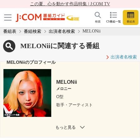
この夏、心を動かす作品特集 | J:COM TV
検索
CS番組一覧
番組表
MELONii
番組表
番組検索
出演者名検索
MELONiiに関連する番組
出演者名検索
MELONiiのプロフィール
MELONii
メロニー
O型
歌手・アーティスト
もっと見る