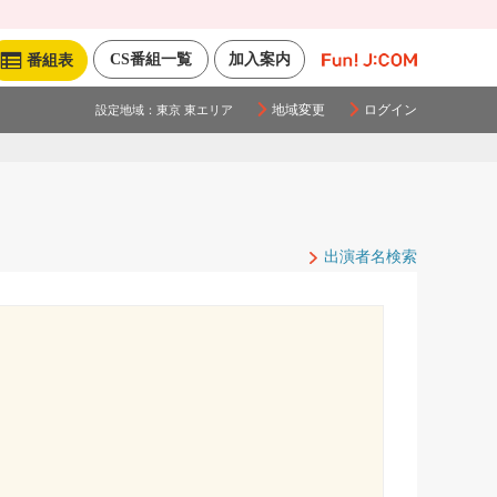
CS番組一覧
加入案内
番組表
地域変更
ログイン
設定地域：
東京 東エリア
出演者名検索