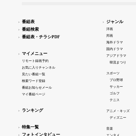
番組表
ジャンル
番組検索
洋画
邦画
番組表・チラシPDF
海外ドラマ
国内ドラマ
マイメニュー
アジアドラマ
リモート録画予約
韓流まつり
お気に入りチャンネル
スポーツ
見たい番組一覧
プロ野球
検索ワード登録
サッカー
番組お知らせメール
ゴルフ
マイ番組ページ
テニス
ランキング
アニメ・キッズ
ディズニー
特集一覧
音楽
フォトインタビュー
エンタメ