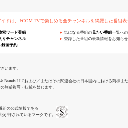
組ガイドは、J:COM TVで楽しめる全チャンネルを網羅した番組
検索ワード登録
気になる番組の
見たい番組
一覧への
入りチャンネル
登録した番組の最新情報をお知らせ
ト録画予約
ございます。
iVo Brands LLCおよび／またはその関連会社の日本国内における商標
材の無断複写・転載を禁じます。
、テレビ番組の公式情報である
スにのみ表記が許されているマークです。