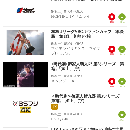
8/8(土)
04:00～06:00
FIGHTING TV サムライ
2025 JリーグYBCルヴァンカップ 準決
勝 第1戦 川崎F×柏
8/8(土)
06:00～08:35
フジテレビＮＥＸＴ ライブ・
プレミアム
<時代劇>御家人斬九郎 第3シリーズ 第
3話「姉上」[字]
8/8(土)
08:00～09:00
ＢＳフジ・181
＜時代劇＞御家人斬九郎 第3シリーズ
第3話「姉上」[字]
4K
8/8(土)
08:00～09:00
BSフジ 4K
LOVEかわさき▽まだ知らぬ川崎の世界