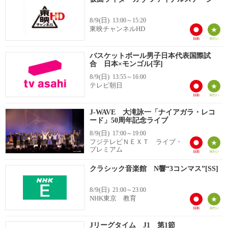
8/9(日)
13:00～15:20
東映チャンネルHD
バスケットボール男子日本代表国際試
合 日本×モンゴル[字]
8/9(日)
13:55～16:00
テレビ朝日
J-WAVE 大滝詠一「ナイアガラ・レコ
ード」50周年記念ライブ
8/9(日)
17:00～19:00
フジテレビＮＥＸＴ ライブ・
プレミアム
クラシック音楽館 N響“3コンマス”[SS]
8/9(日)
21:00～23:00
NHK東京 教育
Jリーグタイム J1 第1節