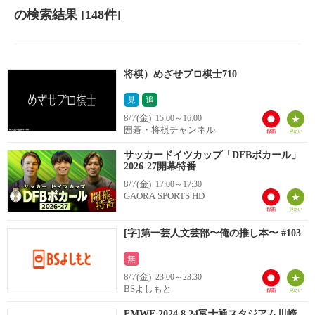
の検索結果
[148件]
将棋）めざせプロ棋士710
見
追
8/7(金)
15:00～16:00
囲碁・将棋チャンネル
サッカードイツカップ「DFBポカール」
2026-27開幕特番
8/7(金)
17:00～17:30
GAORA SPORTS HD
[字]第一芸人文芸部〜俺の推し本〜 #103
無
8/7(金)
23:00～23:30
BSよしもと
FMWE 2024.8.24富士通スタジアム川崎