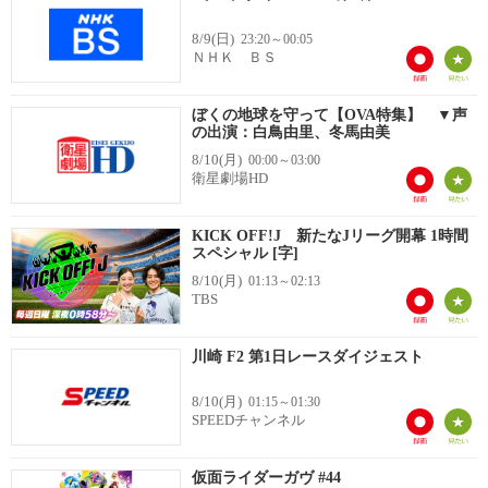
8/9(日)
23:20～00:05
ＮＨＫ ＢＳ
ぼくの地球を守って【OVA特集】 ▼声
の出演：白鳥由里、冬馬由美
8/10(月)
00:00～03:00
衛星劇場HD
KICK OFF!J 新たなJリーグ開幕 1時間
スペシャル [字]
8/10(月)
01:13～02:13
TBS
川崎 F2 第1日レースダイジェスト
8/10(月)
01:15～01:30
SPEEDチャンネル
仮面ライダーガヴ #44