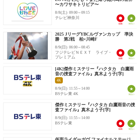
〜カワサキトリビア〜
8/8(土)
09:00～09:15
テレビ神奈川
2025 JリーグYBCルヴァンカップ 準決
勝 第2戦 柏×川崎F
8/9(日)
06:00～08:45
フジテレビＮＥＸＴ ライブ・
プレミアム
[4K]傑作ミステリー『ハクタカ 白鷹雨
音の捜査ファイル』真木よう子[字]
4K
8/9(日)
11:55～14:00
BSテレ東 4K
傑作ミステリー『ハクタカ 白鷹雨音の捜
査ファイル』真木よう子[字]
8/9(日)
11:55～14:00
BSテレ東
仮面ライダーガヴ ファイナルステージ