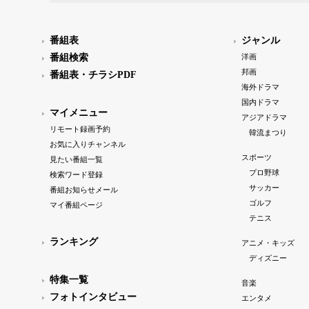
番組表
ジャンル
番組検索
洋画
邦画
番組表・チラシPDF
海外ドラマ
国内ドラマ
マイメニュー
アジアドラマ
リモート録画予約
韓流まつり
お気に入りチャンネル
スポーツ
見たい番組一覧
プロ野球
検索ワード登録
サッカー
番組お知らせメール
ゴルフ
マイ番組ページ
テニス
ランキング
アニメ・キッズ
ディズニー
特集一覧
音楽
フォトインタビュー
エンタメ