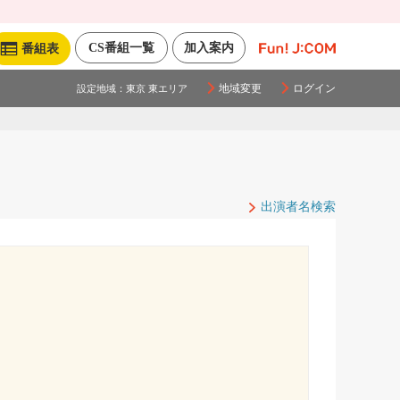
CS番組一覧
加入案内
番組表
地域変更
ログイン
設定地域：
東京 東エリア
出演者名検索