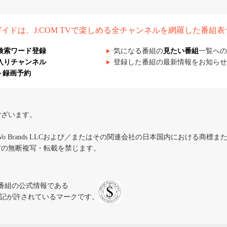
組ガイドは、J:COM TVで楽しめる全チャンネルを網羅した番組
検索ワード登録
気になる番組の
見たい番組
一覧への
入りチャンネル
登録した番組の最新情報をお知らせ
ト録画予約
ございます。
iVo Brands LLCおよび／またはその関連会社の日本国内における商標
材の無断複写・転載を禁じます。
、テレビ番組の公式情報である
スにのみ表記が許されているマークです。