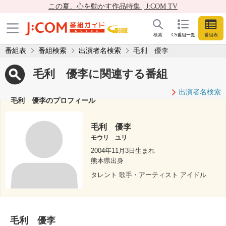
この夏、心を動かす作品特集 | J:COM TV
検索
CS番組一覧
番組表
番組表
番組検索
出演者名検索
毛利 優李
毛利 優李に関連する番組
出演者名検索
毛利 優李のプロフィール
毛利 優李
モウリ ユリ
2004年11月3日生まれ
熊本県出身
タレント 歌手・アーティスト アイドル
毛利 優李