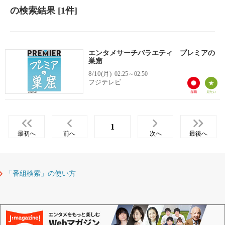
の検索結果
[1件]
エンタメサーチバラエティ プレミアの
巣窟
8/10(月)
02:25～02:50
フジテレビ
1
最初へ
前へ
次へ
最後へ
「番組検索」の使い方