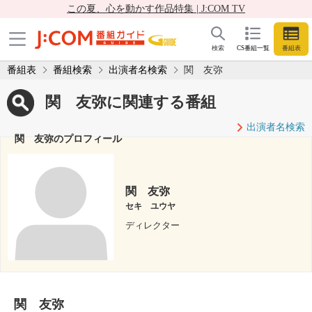
この夏、心を動かす作品特集 | J:COM TV
検索
CS番組一覧
番組表
番組表
番組検索
出演者名検索
関 友弥
関 友弥に関連する番組
出演者名検索
関 友弥のプロフィール
関 友弥
セキ ユウヤ
ディレクター
関 友弥