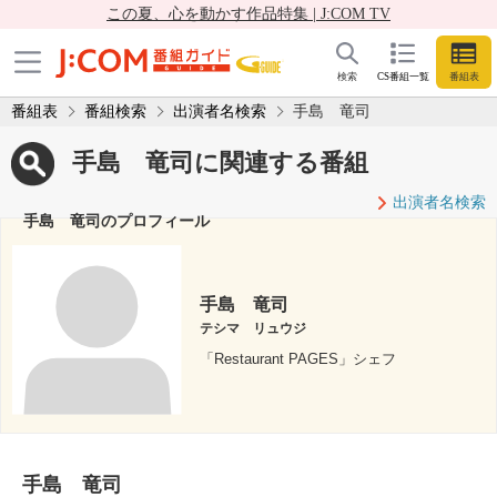
この夏、心を動かす作品特集 | J:COM TV
検索
CS番組一覧
番組表
番組表
番組検索
出演者名検索
手島 竜司
手島 竜司に関連する番組
出演者名検索
手島 竜司のプロフィール
手島 竜司
テシマ リュウジ
「Restaurant PAGES」シェフ
手島 竜司