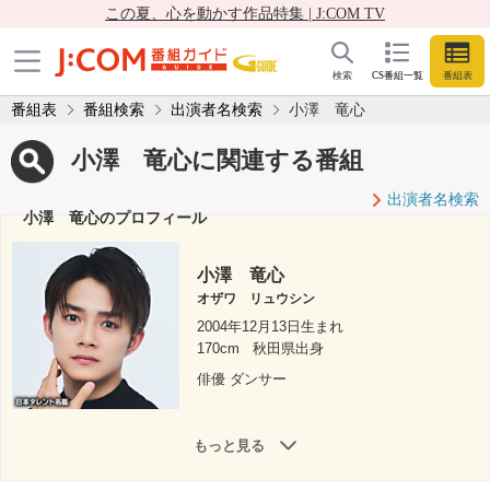
この夏、心を動かす作品特集 | J:COM TV
検索
CS番組一覧
番組表
番組表
番組検索
出演者名検索
小澤 竜心
小澤 竜心に関連する番組
出演者名検索
小澤 竜心のプロフィール
小澤 竜心
オザワ リュウシン
2004年12月13日生まれ
170cm
秋田県出身
俳優 ダンサー
もっと見る