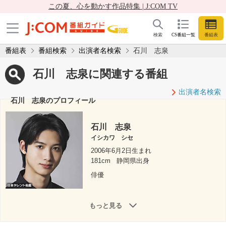
この夏、心を動かす作品特集 | J:COM TV
検索
CS番組一覧
番組表
番組表
番組検索
出演者名検索
石川 志泉
石川 志泉に関連する番組
出演者名検索
石川 志泉のプロフィール
石川 志泉
イシカワ シセ
2006年6月2日生まれ
181cm
静岡県出身
俳優
もっと見る