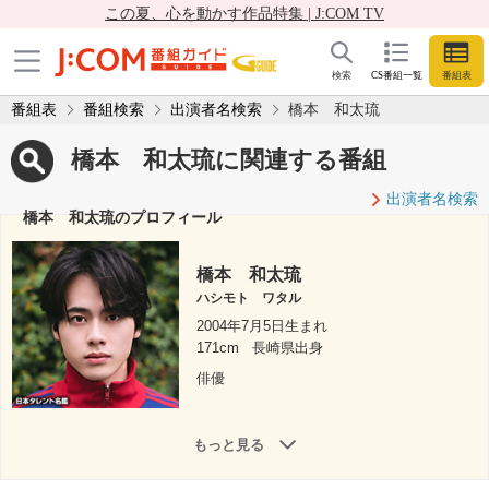
この夏、心を動かす作品特集 | J:COM TV
検索
CS番組一覧
番組表
番組表
番組検索
出演者名検索
橋本 和太琉
橋本 和太琉に関連する番組
出演者名検索
橋本 和太琉のプロフィール
橋本 和太琉
ハシモト ワタル
2004年7月5日生まれ
171cm
長崎県出身
俳優
もっと見る