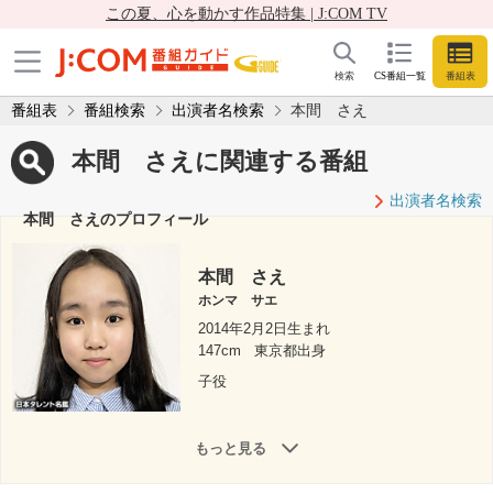
この夏、心を動かす作品特集 | J:COM TV
検索
CS番組一覧
番組表
番組表
番組検索
出演者名検索
本間 さえ
本間 さえに関連する番組
出演者名検索
本間 さえのプロフィール
本間 さえ
ホンマ サエ
2014年2月2日生まれ
147cm
東京都出身
子役
もっと見る