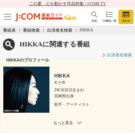
この夏、心を動かす作品特集 | J:COM TV
検索
CS番組一覧
番組表
HIKKA
番組表
番組検索
出演者名検索
HIKKAに関連する番組
出演者名検索
HIKKAのプロフィール
HIKKA
ヒッカ
2年16月日生まれ
宮崎県出身
歌手・アーティスト
もっと見る