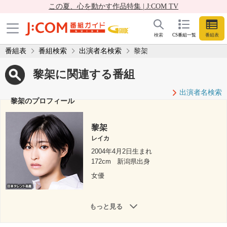
この夏、心を動かす作品特集 | J:COM TV
検索
CS番組一覧
番組表
番組表
番組検索
出演者名検索
黎架
黎架に関連する番組
出演者名検索
黎架のプロフィール
黎架
レイカ
2004年4月2日生まれ
172cm
新潟県出身
女優
もっと見る