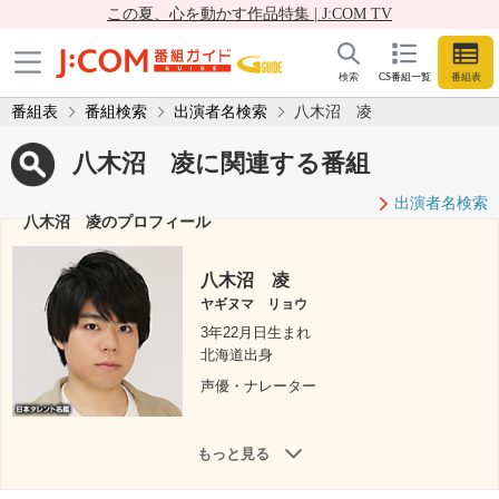
この夏、心を動かす作品特集 | J:COM TV
検索
CS番組一覧
番組表
番組表
番組検索
出演者名検索
八木沼 凌
八木沼 凌に関連する番組
出演者名検索
八木沼 凌のプロフィール
八木沼 凌
ヤギヌマ リョウ
3年22月日生まれ
北海道出身
声優・ナレーター
もっと見る