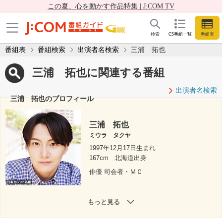
この夏、心を動かす作品特集 | J:COM TV
検索
CS番組一覧
番組表
番組表
番組検索
出演者名検索
三浦 拓也
三浦 拓也に関連する番組
出演者名検索
三浦 拓也のプロフィール
三浦 拓也
ミウラ タクヤ
1997年12月17日生まれ
167cm
北海道出身
俳優 司会者・ＭＣ
もっと見る