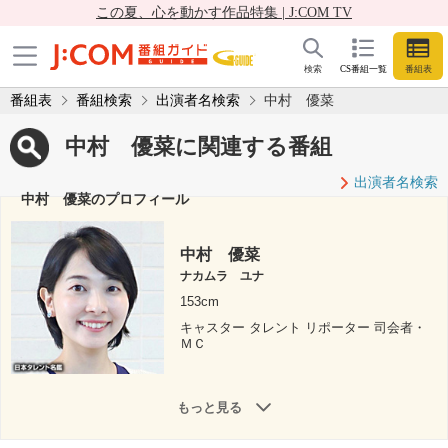
この夏、心を動かす作品特集 | J:COM TV
検索
CS番組一覧
番組表
番組表
番組検索
出演者名検索
中村 優菜
中村 優菜に関連する番組
出演者名検索
中村 優菜のプロフィール
中村 優菜
ナカムラ ユナ
153cm
キャスター タレント リポーター 司会者・
ＭＣ
もっと見る