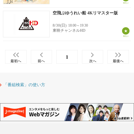
空飛ぶゆうれい船 4Kリマスター版
8/30(日)
18:00～19:30
東映チャンネルHD
1
最初へ
前へ
次へ
最後へ
「番組検索」の使い方