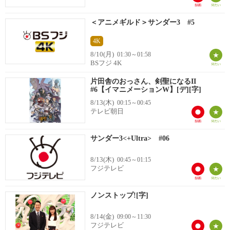
＜アニメギルド＞サンダー3 #5
4K
8/10(月)
01:30～01:58
BSフジ 4K
片田舎のおっさん、剣聖になるII
#6【イマニメーションW】[デ][字]
8/13(木)
00:15～00:45
テレビ朝日
サンダー3<+Ultra> #06
8/13(木)
00:45～01:15
フジテレビ
ノンストップ![字]
8/14(金)
09:00～11:30
フジテレビ