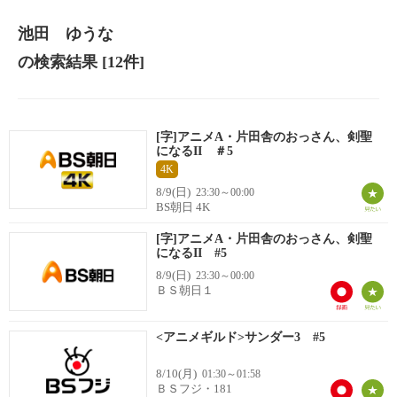
池田 ゆうな
の検索結果
[12件]
[字]アニメA・片田舎のおっさん、剣聖
になるII ＃5
4K
8/9(日)
23:30～00:00
BS朝日 4K
[字]アニメA・片田舎のおっさん、剣聖
になるII #5
8/9(日)
23:30～00:00
ＢＳ朝日１
<アニメギルド>サンダー3 #5
8/10(月)
01:30～01:58
ＢＳフジ・181