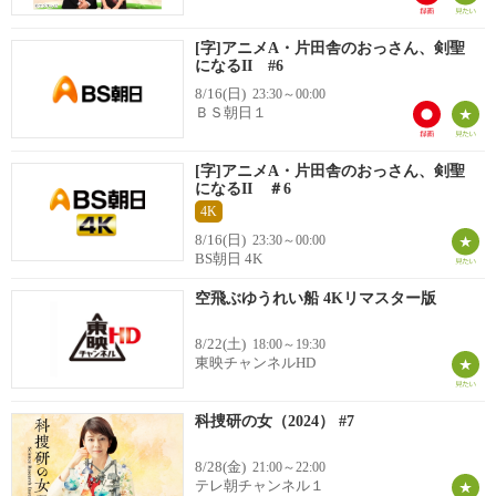
[字]アニメA・片田舎のおっさん、剣聖
になるII #6
8/16(日)
23:30～00:00
ＢＳ朝日１
[字]アニメA・片田舎のおっさん、剣聖
になるII ＃6
4K
8/16(日)
23:30～00:00
BS朝日 4K
空飛ぶゆうれい船 4Kリマスター版
8/22(土)
18:00～19:30
東映チャンネルHD
科捜研の女（2024） #7
8/28(金)
21:00～22:00
テレ朝チャンネル１