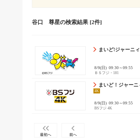
谷口 尊星
の検索結果
[2件]
まいど!ジャーニィ
8/9(日)
09:30～09:55
ＢＳフジ・181
まいど！ジャーニィ
4K
8/9(日)
09:30～09:55
BSフジ 4K
最初へ
前へ