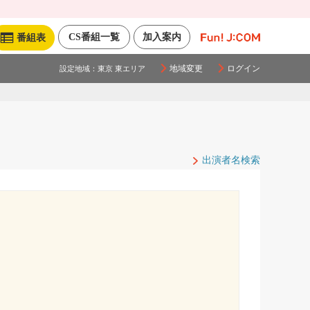
CS番組一覧
加入案内
番組表
地域変更
ログイン
設定地域：
東京 東エリア
出演者名検索