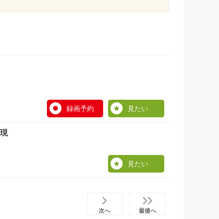
録画予約
見たい
実現
見たい
次へ
最後へ