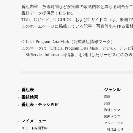
番組内容、放送時間などが実際の放送内容と異なる場合が
番組データ提供元：IPG Inc.
TiVo、Gガイド、G-GUIDE、およびGガイドロゴは、米国T
このホームページに掲載している記事・写真等あらゆる素
Official Program Data Mark（公式番組情報マーク）
このマークは「Official Program Data Mark」といい
「SI(Service Information)情報」を利用したサービ
番組表
ジャンル
番組検索
洋画
邦画
番組表・チラシPDF
海外ドラマ
国内ドラマ
マイメニュー
アジアドラマ
リモート録画予約
韓流まつり