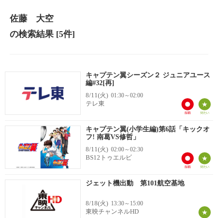
佐藤 大空
の検索結果
[5件]
キャプテン翼シーズン２ ジュニアユース
編#32[再]
8/11(火)
01:30～02:00
テレ東
キャプテン翼(小学生編)第6話「キックオ
フ! 南葛VS修哲」
8/11(火)
02:00～02:30
BS12トゥエルビ
ジェット機出動 第101航空基地
8/18(火)
13:30～15:00
東映チャンネルHD