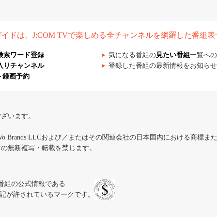
組ガイドは、J:COM TVで楽しめる全チャンネルを網羅した番組
検索ワード登録
気になる番組の
見たい番組
一覧への
入りチャンネル
登録した番組の最新情報をお知らせ
ト録画予約
ございます。
iVo Brands LLCおよび／またはその関連会社の日本国内における商標
材の無断複写・転載を禁じます。
、テレビ番組の公式情報である
スにのみ表記が許されているマークです。