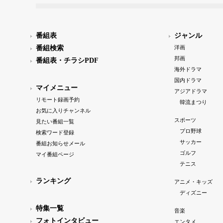
番組表
ジャンル
番組検索
洋画
邦画
番組表・チラシPDF
海外ドラマ
国内ドラマ
マイメニュー
アジアドラマ
リモート録画予約
韓流まつり
お気に入りチャンネル
スポーツ
見たい番組一覧
プロ野球
検索ワード登録
サッカー
番組お知らせメール
ゴルフ
マイ番組ページ
テニス
ランキング
アニメ・キッズ
ディズニー
特集一覧
音楽
フォトインタビュー
エンタメ