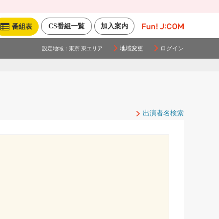
CS番組一覧
加入案内
番組表
地域変更
ログイン
設定地域：
東京 東エリア
出演者名検索