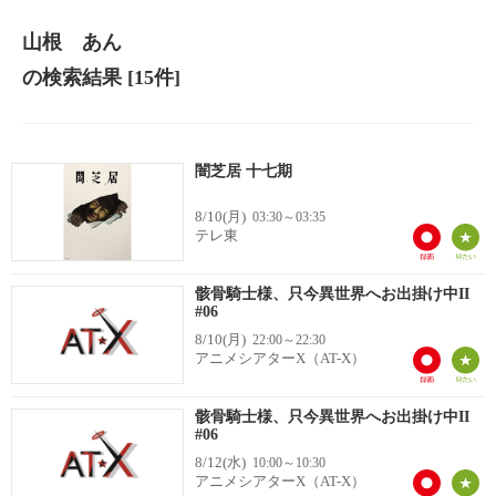
山根 あん
の検索結果
[15件]
闇芝居 十七期
8/10(月)
03:30～03:35
テレ東
骸骨騎士様、只今異世界へお出掛け中II
#06
8/10(月)
22:00～22:30
アニメシアターX（AT-X）
骸骨騎士様、只今異世界へお出掛け中II
#06
8/12(水)
10:00～10:30
アニメシアターX（AT-X）