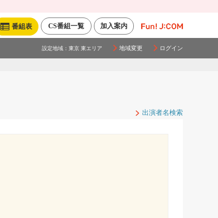
CS番組一覧
加入案内
番組表
地域変更
ログイン
設定地域：
東京 東エリア
出演者名検索