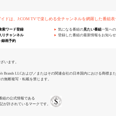
組ガイドは、J:COM TVで楽しめる全チャンネルを網羅した番組
検索ワード登録
気になる番組の
見たい番組
一覧への
入りチャンネル
登録した番組の最新情報をお知らせ
ト録画予約
ございます。
iVo Brands LLCおよび／またはその関連会社の日本国内における商標
材の無断複写・転載を禁じます。
、テレビ番組の公式情報である
スにのみ表記が許されているマークです。