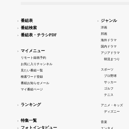
番組表
ジャンル
番組検索
洋画
邦画
番組表・チラシPDF
海外ドラマ
国内ドラマ
マイメニュー
アジアドラマ
リモート録画予約
韓流まつり
お気に入りチャンネル
スポーツ
見たい番組一覧
プロ野球
検索ワード登録
サッカー
番組お知らせメール
ゴルフ
マイ番組ページ
テニス
ランキング
アニメ・キッズ
ディズニー
特集一覧
音楽
フォトインタビュー
エンタメ