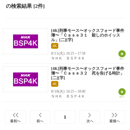
の検索結果
[2件]
[4K]刑事モース〜オックスフォード事件
簿〜「Ｃａｓｅ３１ 殺しのホイッス
ル」[二][字]
4K
8/11(火)
16:25～17:58
ＮＨＫ ＢＳＰ４Ｋ
[4K]刑事モース〜オックスフォード事件
簿〜「Ｃａｓｅ３２ 死を告げる時計」
[二][字]
4K
8/18(火)
16:25～18:00
ＮＨＫ ＢＳＰ４Ｋ
1
最初へ
前へ
次へ
最後へ