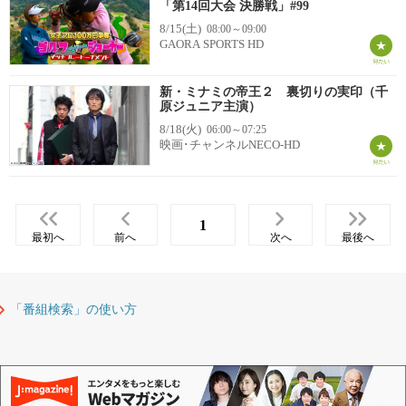
「第14回大会 決勝戦」#99
8/15(土)
08:00～09:00
GAORA SPORTS HD
新・ミナミの帝王２ 裏切りの実印（千
原ジュニア主演）
8/18(火)
06:00～07:25
映画･チャンネルNECO-HD
1
最初へ
前へ
次へ
最後へ
「番組検索」の使い方