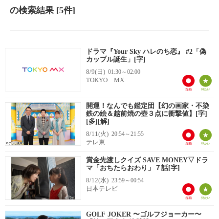
の検索結果
[5件]
ドラマ『Your Sky ハレのち恋』 #2「偽
カップル誕生」[字]
8/9(日)
01:30～02:00
TOKYO MX
開運！なんでも鑑定団【幻の画家・不染
鉄の絵＆越前焼の壺３点に衝撃値】[字]
[多][解]
8/11(火)
20:54～21:55
テレ東
賞金先渡しクイズ SAVE MONEY▽ドラ
マ「おちたらおわり」７話[字]
8/12(水)
23:59～00:54
日本テレビ
GOLF JOKER 〜ゴルフジョーカー〜