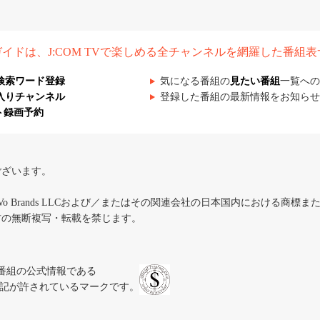
組ガイドは、J:COM TVで楽しめる全チャンネルを網羅した番組
検索ワード登録
気になる番組の
見たい番組
一覧への
入りチャンネル
登録した番組の最新情報をお知らせ
ト録画予約
ございます。
iVo Brands LLCおよび／またはその関連会社の日本国内における商標
材の無断複写・転載を禁じます。
、テレビ番組の公式情報である
スにのみ表記が許されているマークです。