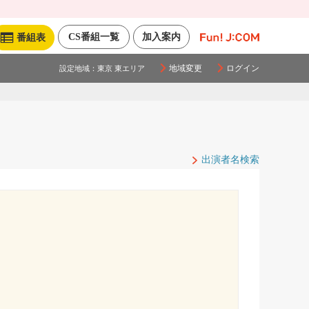
CS番組一覧
加入案内
番組表
地域変更
ログイン
設定地域：
東京 東エリア
出演者名検索