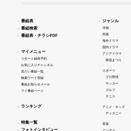
番組表
ジャンル
番組検索
洋画
邦画
番組表・チラシPDF
海外ドラマ
国内ドラマ
マイメニュー
アジアドラマ
リモート録画予約
韓流まつり
お気に入りチャンネル
スポーツ
見たい番組一覧
プロ野球
検索ワード登録
サッカー
番組お知らせメール
ゴルフ
マイ番組ページ
テニス
ランキング
アニメ・キッズ
ディズニー
特集一覧
音楽
フォトインタビュー
エンタメ