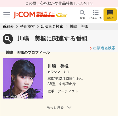
この夏、心を動かす作品特集 | J:COM TV
検索
CS番組一覧
番組表
番組表
番組検索
出演者名検索
川嶋 美楓
川嶋 美楓に関連する番組
出演者名検索
川嶋 美楓のプロフィール
川嶋 美楓
カワシマ ミフ
2007年12月13日生まれ
AB型
京都府出身
歌手・アーティスト
もっと見る