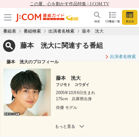
この夏、心を動かす作品特集 | J:COM TV
検索
CS番組一覧
番組表
番組表
番組検索
出演者名検索
藤本 洸大
藤本 洸大に関連する番組
出演者名検索
藤本 洸大のプロフィール
藤本 洸大
フジモト コウダイ
2005年10月6日生まれ
175cm
兵庫県出身
俳優 モデル
もっと見る