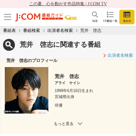
この夏、心を動かす作品特集 | J:COM TV
検索
CS番組一覧
番組表
番組表
番組検索
出演者名検索
荒井 啓志
荒井 啓志に関連する番組
出演者名検索
荒井 啓志のプロフィール
荒井 啓志
アライ ケイシ
1999年6月16日生まれ
宮城県出身
俳優
もっと見る