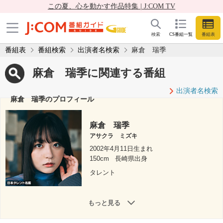
この夏、心を動かす作品特集 | J:COM TV
検索
CS番組一覧
番組表
番組表
番組検索
出演者名検索
麻倉 瑞季
麻倉 瑞季に関連する番組
出演者名検索
麻倉 瑞季のプロフィール
麻倉 瑞季
アサクラ ミズキ
2002年4月11日生まれ
150cm
長崎県出身
タレント
もっと見る