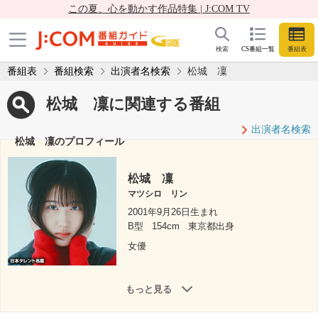
この夏、心を動かす作品特集 | J:COM TV
検索
CS番組一覧
番組表
番組表
番組検索
出演者名検索
松城 凜
松城 凜に関連する番組
出演者名検索
松城 凜のプロフィール
松城 凜
マツシロ リン
2001年9月26日生まれ
B型
154cm
東京都出身
女優
もっと見る