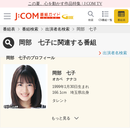
この夏、心を動かす作品特集 | J:COM TV
検索
CS番組一覧
番組表
番組表
番組検索
出演者名検索
岡部 七子
岡部 七子に関連する番組
出演者名検索
岡部 七子のプロフィール
岡部 七子
オカベ ナナコ
1999年1月30日生まれ
166.1cm
埼玉県出身
タレント
もっと見る