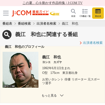
この夏、心を動かす作品特集 | J:COM TV
検索
CS番組一覧
番組表
番組表
番組検索
出演者名検索
義江 和也
義江 和也に関連する番組
出演者名検索
義江 和也のプロフィール
義江 和也
ヨシエ カズヤ
1992年6月1日生まれ
O型
175cm
東京都出身
お笑いタレント 俳優 リポーター 元スポー
ツ選手
もっと見る