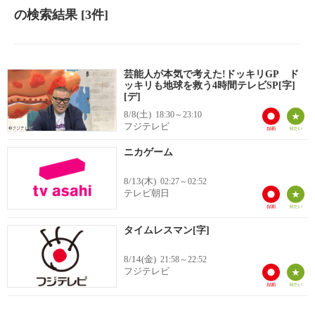
の検索結果
[3件]
芸能人が本気で考えた!ドッキリGP ド
ッキリも地球を救う4時間テレビSP[字]
[デ]
8/8(土)
18:30～23:10
フジテレビ
ニカゲーム
8/13(木)
02:27～02:52
テレビ朝日
タイムレスマン[字]
8/14(金)
21:58～22:52
フジテレビ