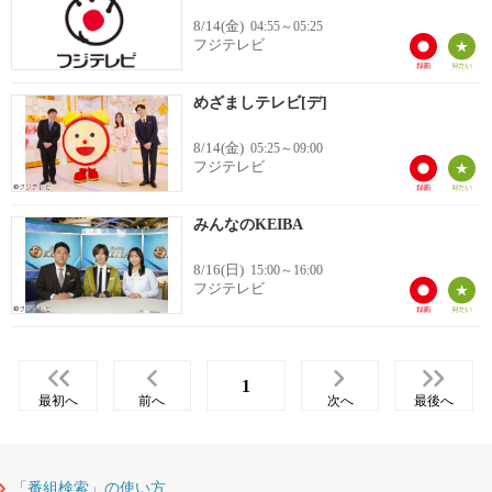
8/14(金)
04:55～05:25
フジテレビ
めざましテレビ[デ]
8/14(金)
05:25～09:00
フジテレビ
みんなのKEIBA
8/16(日)
15:00～16:00
フジテレビ
1
最初へ
前へ
次へ
最後へ
「番組検索」の使い方