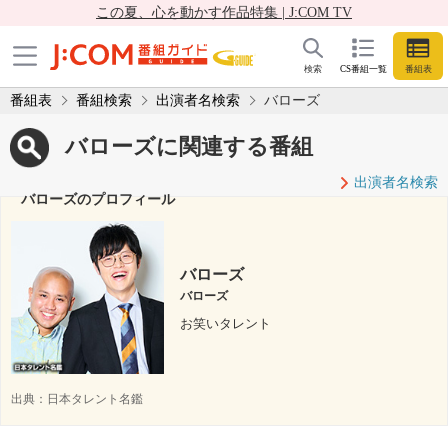
この夏、心を動かす作品特集 | J:COM TV
検索
CS番組一覧
番組表
番組表
番組検索
出演者名検索
バローズ
バローズに関連する番組
出演者名検索
バローズのプロフィール
バローズ
バローズ
お笑いタレント
出典：
日本タレント名鑑