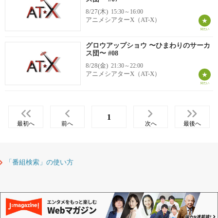
8/27(木)
15:30～16:00
アニメシアターX（AT-X）
グロウアップショウ 〜ひまわりのサーカ
ス団〜 #08
8/28(金)
21:30～22:00
アニメシアターX（AT-X）
1
最初へ
前へ
次へ
最後へ
「番組検索」の使い方