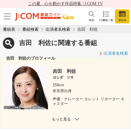
この夏、心を動かす作品特集 | J:COM TV
検索
CS番組一覧
番組表
番組表
番組検索
出演者名検索
吉田 利佐
吉田 利佐に関連する番組
出演者名検索
吉田 利佐のプロフィール
吉田 利佐
ヨシダ リサ
159cm
奈良県出身
声優・ナレーター タレント リポーター キ
ャスター
もっと見る