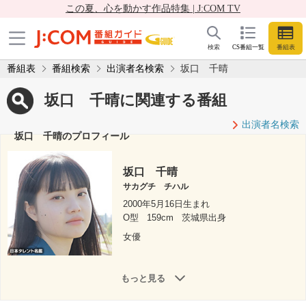
この夏、心を動かす作品特集 | J:COM TV
検索
CS番組一覧
番組表
番組表
番組検索
出演者名検索
坂口 千晴
坂口 千晴に関連する番組
出演者名検索
坂口 千晴のプロフィール
坂口 千晴
サカグチ チハル
2000年5月16日生まれ
O型
159cm
茨城県出身
女優
もっと見る