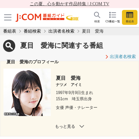
この夏、心を動かす作品特集 | J:COM TV
検索
CS番組一覧
番組表
番組表
番組検索
出演者名検索
夏目 愛海
夏目 愛海に関連する番組
出演者名検索
夏目 愛海のプロフィール
夏目 愛海
ナツメ アイミ
1997年9月9日生まれ
151cm
埼玉県出身
女優 声優・ナレーター
もっと見る