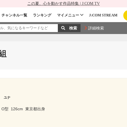
この夏、心を動かす作品特集 | J:COM TV
チャンネル一覧
ランキング
マイメニュー
J:COM STREAM
詳細検索
組
ウ ユナ
O型
126cm
東京都出身