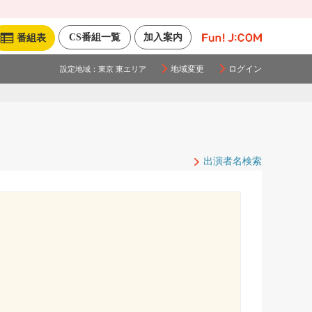
CS番組一覧
加入案内
番組表
地域変更
ログイン
設定地域：
東京 東エリア
出演者名検索