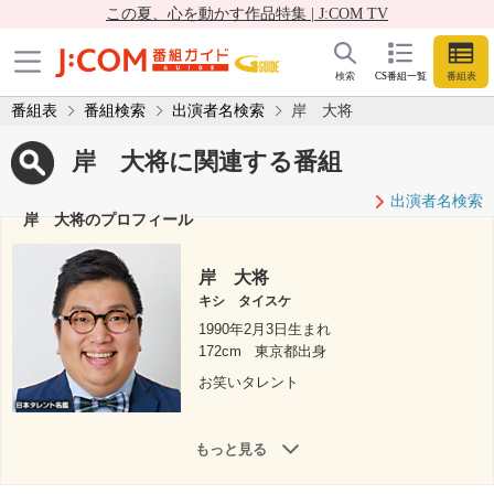
この夏、心を動かす作品特集 | J:COM TV
検索
CS番組一覧
番組表
番組表
番組検索
出演者名検索
岸 大将
岸 大将に関連する番組
出演者名検索
岸 大将のプロフィール
岸 大将
キシ タイスケ
1990年2月3日生まれ
172cm
東京都出身
お笑いタレント
もっと見る