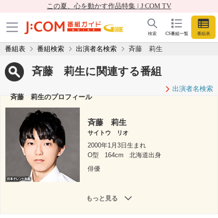
この夏、心を動かす作品特集 | J:COM TV
検索
CS番組一覧
番組表
番組表
番組検索
出演者名検索
斉藤 莉生
斉藤 莉生に関連する番組
出演者名検索
斉藤 莉生のプロフィール
斉藤 莉生
サイトウ リオ
2000年1月3日生まれ
O型
164cm
北海道出身
俳優
もっと見る