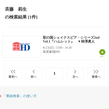
斉藤 莉生
の検索結果
[1件]
彩の国シェイクスピア・シリーズ2nd
Vol.1『ハムレット』 ▼柿澤勇人
8/23(日)
13:00～16:30
衛星劇場HD
1
最初へ
前へ
次へ
最後へ
「番組検索」の使い方