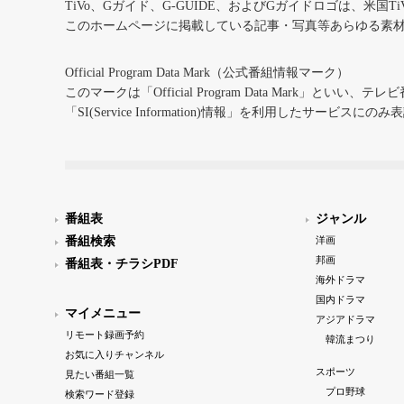
TiVo、Gガイド、G-GUIDE、およびGガイドロゴは、米国T
このホームページに掲載している記事・写真等あらゆる素
Official Program Data Mark（公式番組情報マーク）
このマークは「Official Program Data Mark」といい
「SI(Service Information)情報」を利用したサービ
番組表
ジャンル
番組検索
洋画
邦画
番組表・チラシPDF
海外ドラマ
国内ドラマ
マイメニュー
アジアドラマ
リモート録画予約
韓流まつり
お気に入りチャンネル
スポーツ
見たい番組一覧
プロ野球
検索ワード登録