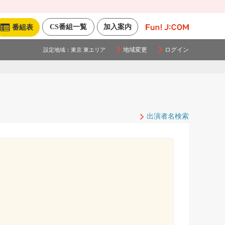
CS番組一覧
加入案内
番組表
地域変更
ログイン
設定地域：
東京 東エリア
出演者名検索