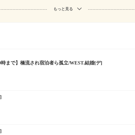
もっと見る
時まで】橋流され宿泊者ら孤立/WEST.結婚[デ]
]
]