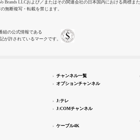
iVo Brands LLCおよび／またはその関連会社の日本国内における商標
材の無断複写・転載を禁じます。
、テレビ番組の公式情報である
スにのみ表記が許されているマークです。
チャンネル一覧
オプションチャンネル
J:テレ
J:COMチャンネル
ケーブル4K