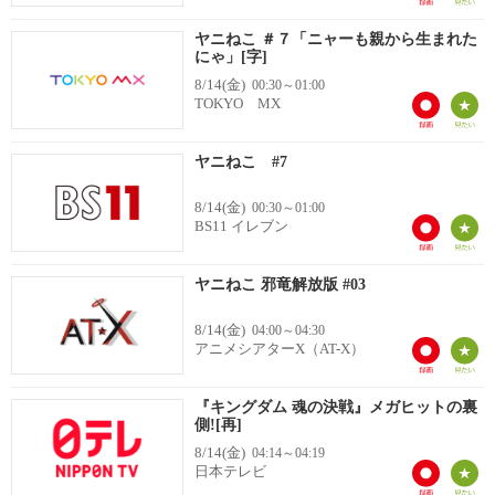
ヤニねこ ＃７「ニャーも親から生まれた
にゃ」[字]
8/14(金)
00:30～01:00
TOKYO MX
ヤニねこ #7
8/14(金)
00:30～01:00
BS11 イレブン
ヤニねこ 邪竜解放版 #03
8/14(金)
04:00～04:30
アニメシアターX（AT-X）
『キングダム 魂の決戦』メガヒットの裏
側![再]
8/14(金)
04:14～04:19
日本テレビ