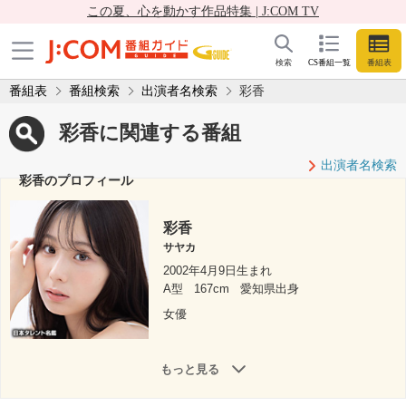
この夏、心を動かす作品特集 | J:COM TV
検索
CS番組一覧
番組表
番組表
番組検索
出演者名検索
彩香
彩香に関連する番組
出演者名検索
彩香のプロフィール
彩香
サヤカ
2002年4月9日生まれ
A型
167cm
愛知県出身
女優
もっと見る