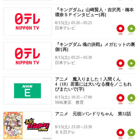
『キングダム』山崎賢人・吉沢亮・橋本
環奈ＳＰインタビュー[再]
8/15(土)
05:20～05:25
日本テレビ
『キングダム 魂の決戦』メガヒットの裏
側![再]
8/15(土)
05:25～05:30
日本テレビ
アニメ 魔入りました！入間くん
4（18）若葉には大いなる糧を／こもれ
びまたいで[字]
8/15(土)
16:35～17:00
NHK東京 教育
アニメ 元祖!バンドリちゃん 第32話
8/15(土)
23:28～23:30
ＢＳ日テレ