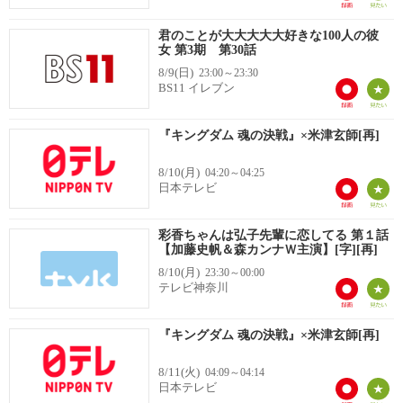
君のことが大大大大大好きな100人の彼
女 第3期 第30話
8/9(日)
23:00～23:30
BS11 イレブン
『キングダム 魂の決戦』×米津玄師[再]
8/10(月)
04:20～04:25
日本テレビ
彩香ちゃんは弘子先輩に恋してる 第１話
【加藤史帆＆森カンナＷ主演】[字][再]
8/10(月)
23:30～00:00
テレビ神奈川
『キングダム 魂の決戦』×米津玄師[再]
8/11(火)
04:09～04:14
日本テレビ