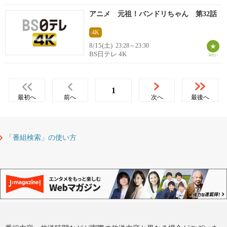
アニメ 元祖！バンドリちゃん 第32話
4K
8/15(土)
23:28～23:30
BS日テレ 4K
1
最初へ
前へ
次へ
最後へ
「番組検索」の使い方