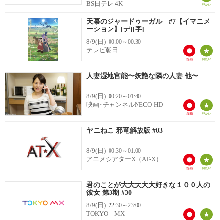
BS日テレ 4K
天幕のジャードゥーガル #7【イマニメ
ーション】[デ][字]
8/9(日)
00:00～00:30
テレビ朝日
人妻湿地官能〜妖艶な隣の人妻 他〜
8/9(日)
00:20～01:40
映画･チャンネルNECO-HD
ヤニねこ 邪竜解放版 #03
8/9(日)
00:30～01:00
アニメシアターX（AT-X）
君のことが大大大大大好きな１００人の
彼女 第3期 #30
8/9(日)
22:30～23:00
TOKYO MX