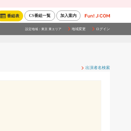
CS番組一覧
加入案内
番組表
地域変更
ログイン
設定地域：
東京 東エリア
出演者名検索