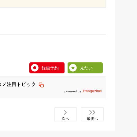
録画予約
見たい
ンタメ注目トピック
J:magazine!
powered by
次へ
最後へ