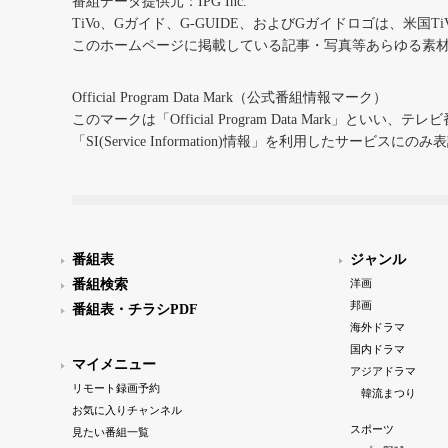
番組データ提供元：IPG Inc.
TiVo、Gガイド、G-GUIDE、およびGガイドロゴは、米国T
このホームページに掲載している記事・写真等あらゆる素
Official Program Data Mark（公式番組情報マーク）
このマークは「Official Program Data Mark」といい
「SI(Service Information)情報」を利用したサービ
番組表
ジャンル
番組検索
洋画
邦画
番組表・チラシPDF
海外ドラマ
国内ドラマ
マイメニュー
アジアドラマ
リモート録画予約
韓流まつり
お気に入りチャンネル
スポーツ
見たい番組一覧