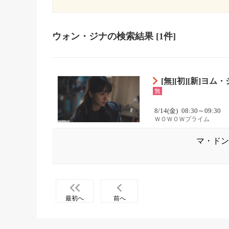
ウォン・ジナ
の検索結果
[1件]
[無][初][新]ヨ
無
8/14(金)
08:30～09:30
ＷＯＷＯＷプライム
マ・ドン
最初へ
前へ